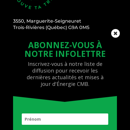
3550, Marguerite-Seigneuret
Trois-Rivières (Québec) G9A 0M5
Voisin arrière de l’École Vision Trois-Rivières.
ABONNEZ-VOUS
À
info@energiecmb.com
NOTRE
INFOLETTRE
819 697-9100
Inscrivez-vous à notre liste de
SENTIERS
diffusion pour recevoir les
BILLETTERIE
dernières actualités et mises à
LOCATION
jour d'Énergie CMB.
ÉCOLE
MÉDIAS
À PROPOS
NOUS JOINDRE
CONFIDENTIALITÉ