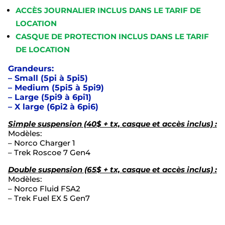
ACCÈS JOURNALIER INCLUS DANS LE TARIF DE
LOCATION
CASQUE DE PROTECTION INCLUS DANS LE TARIF
DE LOCATION
Grandeurs:
– Small (5pi à 5pi5)
– Medium (5pi5 à 5pi9)
– Large (5pi9 à 6pi1)
– X large (6pi2 à 6pi6)
Simple suspension (40$ + tx, casque et accès inclus) :
Modèles:
– Norco Charger 1
– Trek Roscoe 7 Gen4
Double suspension (65$ + tx, casque et accès inclus) :
Modèles:
– Norco Fluid FSA2
– Trek Fuel EX 5 Gen7