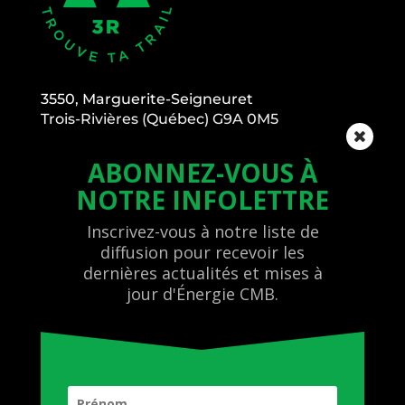
3550, Marguerite-Seigneuret
Trois-Rivières (Québec) G9A 0M5
Voisin arrière de l’École Vision Trois-Rivières.
ABONNEZ-VOUS
À
info@energiecmb.com
NOTRE
INFOLETTRE
819 697-9100
Inscrivez-vous à notre liste de
SENTIERS
diffusion pour recevoir les
BILLETTERIE
dernières actualités et mises à
LOCATION
jour d'Énergie CMB.
ÉCOLE
MÉDIAS
À PROPOS
NOUS JOINDRE